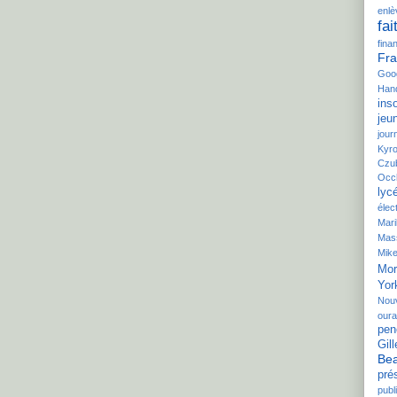
enl
fai
fina
Fra
Goo
Hand
inso
jeu
jour
Kyr
Czu
Occ
lyc
élec
Mar
Mas
Mike
Mor
Yor
Nou
our
pen
Gill
Bea
pré
publi