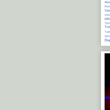
rés
Rom
Sav
son
télé
Toro
Tro
Tupe
Ver
Dup