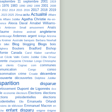
septembre
11 septembre 2001
1919
1976
1983
2001
4
1990
1992
1999
2008
2017
2018
2019
0
2012
2014
2015
2016
Actualité
actu
1
2023
2025
25mai
Affaire
Agatha Christie
is
Affaire Jubillar
Aix-en-
Alexia Daval
Amabel Williams-
vence
s
Anaïs
Ambrose Small
amusement
angleterre
llaume
Andrew
android
Ardennes
argent
entissage
Ariège
Arizona
a Kreimer
Australie
banques
Barbara Newhall
Blog
Blogs
blogging
bois
t
billet
Boutiers
Bradford Bishop
ighera
fornie
Canada
Carol Klaber
carrefour
ket
Cécile Vallin
Cedric Jubillar
Célia Orsaz
rente
charpente
Christian Longo
Christophe
communes
az
clients
Cognac
com
munication
conso
Congo
décembre
sommation
crime
Croatie
ouverte
découvertes
Delphine Jubillar
sparition
disparue
Dupont de Ligonnès
ertissement
éco
le
Elections
élections
economie
électeurs
ctions présidentielles
élections
sidentielles
Emanuela Orlandi
Ello
Emmanuel Macron
sions de télévision
en
enfant disparu
che
enigme
énigme