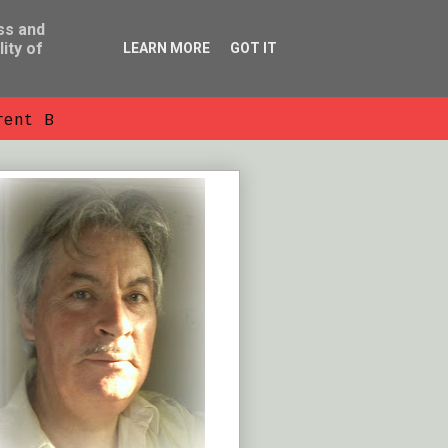
ss and
ity of
LEARN MORE
GOT IT
rent B