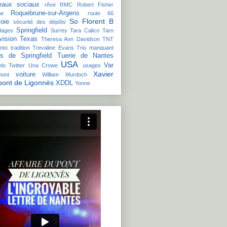
eaux sociaux
rêve
RMC
Robert Fisher
Roquebrune-sur-Argens
e
route 66
So Florent B
oie
sécurité des dépôts
Springfield
dages
Surrey
Tara Calico
Tarn
vision
Texas
Theresa Ann Davidson
TNT
nto
tradition
Trevaline Evans
Trio manquant
is de Springfield
Tuerie de Nantes
USA
Var
lo
Twitter
Una Crowe
usages
Xavier
voiture
mont
William Murdoch
ont de Ligonnès
XDDL
Yonne