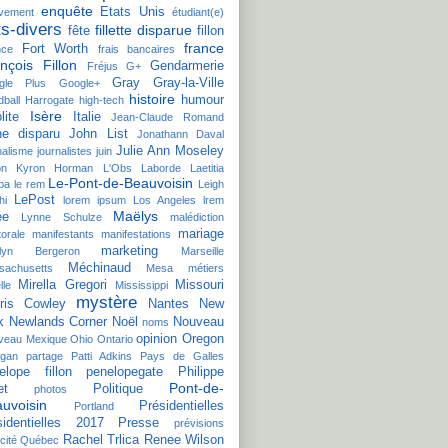
enquête
Etats Unis
èvement
étudiant(e)
ts-divers
fillette disparue
fête
fillon
france
Fort Worth
nce
frais bancaires
nçois Fillon
Gendarmerie
Fréjus
G+
Gray
Gray-la-Ville
gle Plus
Google+
histoire
humour
ball
Harrogate
high-tech
Isère
lite
Italie
Jean-Claude Romand
ne disparu
John List
Jonathann Daval
Julie Ann Moseley
nalisme
journalistes
juin
on
Kyron Horman
L'Obs
Laborde
Laetitia
Le-Pont-de-Beauvoisin
ba
le rem
Leigh
LePost
hi
lorem ipsum
Los Angeles
lrem
Maëlys
ée
Lynne Schulze
malédiction
mariage
torale
manifestants
manifestations
marketing
ilyn Bergeron
Marseille
Méchinaud
sachusetts
Mesa
métiers
Mirella Gregori
Missouri
lle
Mississippi
mystère
ris Cowley
Nantes
New
k
Newlands Corner
Noël
Nouveau
noms
opinion
Oregon
veau Mexique
Ohio
Ontario
agan
partage
Patti Adkins
Pays de Galles
elope fillon
penelopegate
Philippe
Pont-de-
et
Politique
photos
uvoisin
Présidentielles
Portland
sidentielles 2017
Presse
prévisions
Rachel Trlica
Renee Wilson
cité
Québec