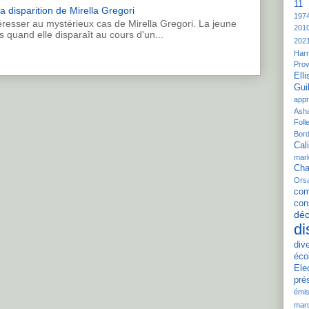
11 
a disparition de Mirella Gregori
197
resser au mystérieux cas de Mirella Gregori. La jeune
201
s quand elle disparaît au cours d'un...
202
Harr
Pro
Elli
Gui
appr
Ash
Folle
Bord
Cali
mar
Cha
Ors
com
con
déc
di
div
éco
Ele
pré
émis
mar