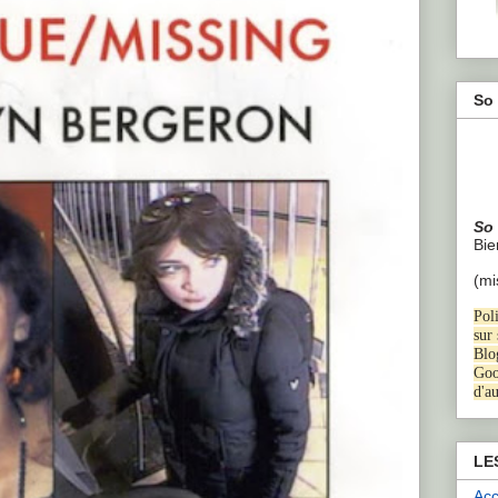
So 
So
B
i
(mi
Poli
sur
Blo
Goo
d'a
LE
Acc