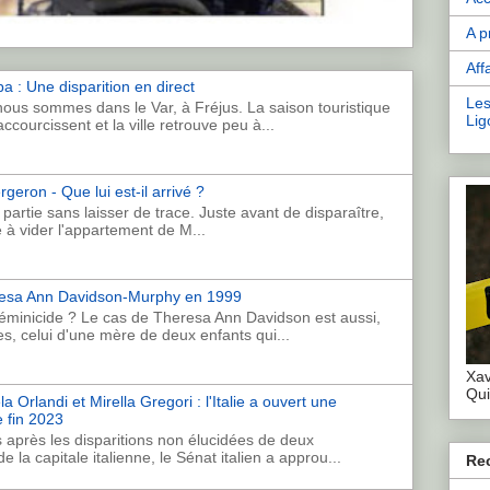
A p
Aff
a : Une disparition en direct
Les
ous sommes dans le Var, à Fréjus. La saison touristique
Lig
accourcissent et la ville retrouve peu à...
geron - Que lui est-il arrivé ?
artie sans laisser de trace. Juste avant de disparaître,
e à vider l'appartement de M...
eresa Ann Davidson-Murphy en 1999
féminicide ? Le cas de Theresa Ann Davidson est aussi,
s, celui d'une mère de deux enfants qui...
Xav
Qui
 Orlandi et Mirella Gregori : l'Italie a ouvert une
 fin 2023
 après les disparitions non élucidées de deux
 la capitale italienne, le Sénat italien a approu...
Re