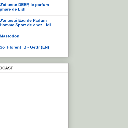
J'ai testé DEEP, le parfum
phare de Lidl
J'ai testé Eau de Parfum
Homme Sport de chez Lidl
Mastodon
So_Florent_B - Gettr (EN)
DCAST