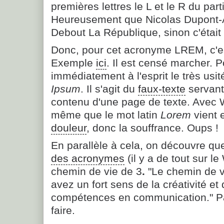
premières lettres le L et le R du par
Heureusement que Nicolas Dupont-A
Debout La République, sinon c'était 
Donc, pour cet acronyme LREM, c'est 
Exemple
ici
. Il est censé marcher. P
immédiatement à l'esprit le très usi
Ipsum
. Il s'agit du
faux-texte
servant
contenu d'une page de texte. Avec 
même que le mot latin
Lorem
vient 
douleur
, donc la souffrance. Oups !
En parallèle à cela, on découvre qu
des acronymes
(il y a de tout sur 
chemin de vie de 3
.
"Le chemin de 
avez un fort sens de la créativité et
compétences en communication." Pa
faire.