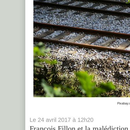
Pixabay
Le
24
avril 2017
à
12h20
François Fillon et la malédiction