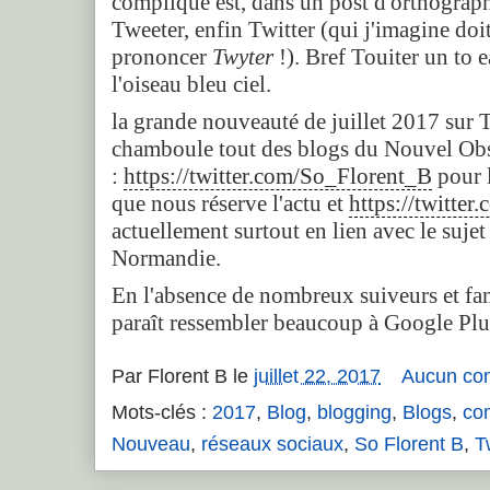
compliqué est, dans un post d'orthograp
Tweeter, enfin Twitter (qui j'imagine doi
prononcer
Twyter
!). Bref Touiter un to 
l'oiseau bleu ciel.
la grande nouveauté de juillet 2017 sur T
chamboule tout des blogs du Nouvel Obs
:
https://twitter.com/So_Florent_B
pour l
que nous réserve l'actu et
https://twitte
actuellement surtout en lien avec le suj
Normandie.
En l'absence de nombreux suiveurs et fa
paraît ressembler beaucoup à Google Pl
Par
Florent B
le
juillet 22, 2017
Aucun co
Mots-clés :
2017
,
Blog
,
blogging
,
Blogs
,
co
Nouveau
,
réseaux sociaux
,
So Florent B
,
T