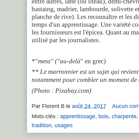
entre autres, latte (ou liteau), demi-chev
bastaing, madrier, lambourde, solivette et
planche de rive). Les reconnaître et les d
temps d'un apprentissage. Une variété co
les fournisseurs est l'épicea. Quant au mar
utilisé par les journalistes.
*"
meta" ("au-delà
" en grec)
** Le marronnier est un sujet qui revien
notamment pour combler un moment de 
(Photo : Pixabay.com)
Par
Florent B
le
août 24, 2017
Aucun com
Mots-clés :
apprentissage
,
bois
,
charpente
tradition
,
usages