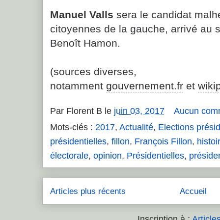
Manuel Valls
sera le candidat malh
citoyennes de la gauche, arrivé au 
Benoît Hamon.
(sources diverses,
notamment
gouvernement.fr
et
wikip
Par
Florent B
le
juin 03, 2017
Aucun com
Mots-clés :
2017
,
Actualité
,
Elections présid
présidentielles
,
fillon
,
François Fillon
,
histoi
électorale
,
opinion
,
Présidentielles
,
préside
Articles plus récents
Accueil
Inscription à :
Article