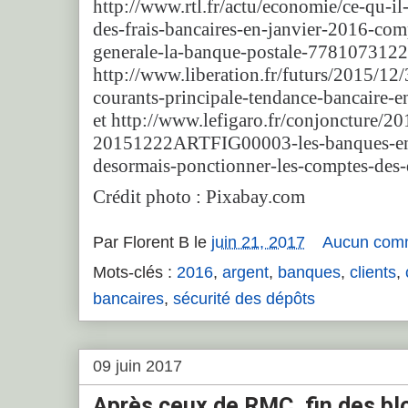
http://www.rtl.fr/actu/economie/ce-qu-il-
des-frais-bancaires-en-janvier-2016-com
generale-la-banque-postale-7781073122
http://www.liberation.fr/futurs/2015/12
courants-principale-tendance-bancaire
et http://www.lefigaro.fr/conjoncture/2
20151222ARTFIG00003-les-banques-en-f
desormais-ponctionner-les-comptes-des
Crédit photo : Pixabay.com
Par
Florent B
le
juin 21, 2017
Aucun com
Mots-clés :
2016
,
argent
,
banques
,
clients
,
bancaires
,
sécurité des dépôts
09 juin 2017
Après ceux de RMC, fin des bl