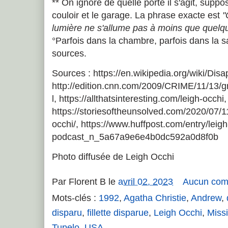
** On ignore de quelle porte il s'agit, suppo
couloir et le garage. La phrase exacte est
"
lumière ne s'allume pas à moins que quelqu
°Parfois dans la chambre, parfois dans la sa
sources.
Sources : https://en.wikipedia.org/wiki/Di
http://edition.cnn.com/2009/CRIME/11/13/g
l, https://allthatsinteresting.com/leigh-occhi,
https://storiesoftheunsolved.com/2020/07/1
occhi/, https://www.huffpost.com/entry/leig
podcast_n_5a67a9e6e4b0dc592a0d8f0b
Photo diffusée de Leigh Occhi
Par
Florent B
le
avril 02, 2023
Aucun com
Mots-clés :
1992
,
Agatha Christie
,
Andrew
,
disparu
,
fillette disparue
,
Leigh Occhi
,
Missi
Tupelo
,
USA