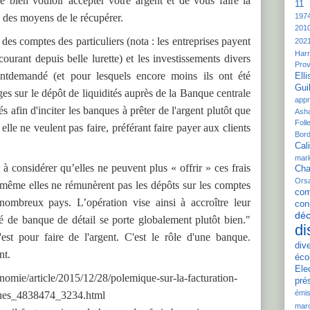
e bien vouloir accepter votre argent et de vous faire la
11 
197
x, des moyens de le récupérer.
201
des comptes des particuliers (nota : les entreprises payent
202
Harr
ourant depuis belle lurette) et les investissements divers
Pro
entdemandé (et pour lesquels encore moins ils ont été
Elli
Gui
ges sur le dépôt de liquidités auprès de la Banque centrale
appr
s afin d'inciter les banques à prêter de l'argent plutôt que
Ash
Folle
lle ne veulent pas faire, préférant faire payer aux clients
Bord
Cali
mar
à considérer qu’elles ne peuvent plus « offrir » ces frais
Cha
Ors
 même elles ne rémunèrent pas les dépôts sur les comptes
com
nombreux pays. L’opération vise ainsi à accroître leur
con
déc
té de banque de détail se porte globalement plutôt bien."
di
c'est pour faire de l'argent. C'est le rôle d'une banque.
div
nt.
éco
Ele
omie/article/2015/12/28/polemique-sur-la-facturation-
pré
émis
ques_4838474_3234.html
mar