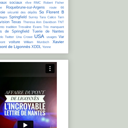
eaux sociaux
rêve
RMC
Robert Fisher
Roquebrune-sur-Argens
e
route 66
So Florent B
oie
sécurité des dépôts
Springfield
dages
Surrey
Tara Calico
Tarn
vision
Texas
Theresa Ann Davidson
TNT
nto
tradition
Trevaline Evans
Trio manquant
is de Springfield
Tuerie de Nantes
USA
Var
lo
Twitter
Una Crowe
usages
Xavier
voiture
mont
William Murdoch
ont de Ligonnès
XDDL
Yonne