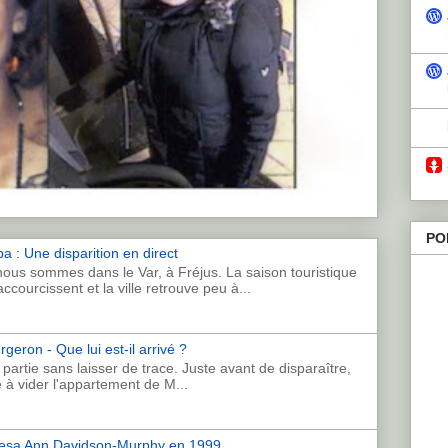
PO
a : Une disparition en direct
ous sommes dans le Var, à Fréjus. La saison touristique
accourcissent et la ville retrouve peu à...
geron - Que lui est-il arrivé ?
artie sans laisser de trace. Juste avant de disparaître,
e à vider l'appartement de M...
eresa Ann Davidson-Murphy en 1999