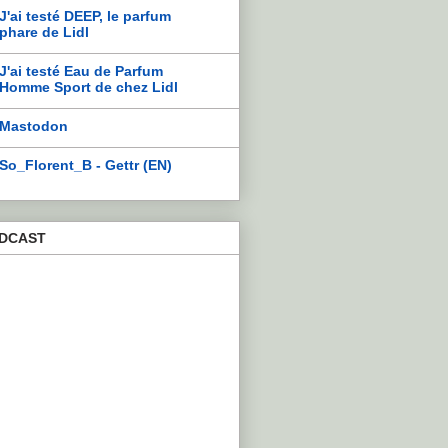
J'ai testé DEEP, le parfum
phare de Lidl
J'ai testé Eau de Parfum
Homme Sport de chez Lidl
Mastodon
So_Florent_B - Gettr (EN)
DCAST