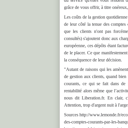
du service qu'elles vous rendent d
grâce de vous offrir, à titre onéreu
Les coûts de la gestion quotidienne 
de leur côté la tenue des comptes c
que les clients n'ont pas forcém
consultés) s'ajoutent donc aux char
européenne, ces dépôts étant facturé
de le placer. Ce que manifestement e
la conséquence de leur décision.
"Autant de raisons qui les amènent 
de gestion aux clients, quand bien
courants, ce qui se fait dans de 
rentabilité alors même que l’activi
nous dit Liberation.fr. En clair, 
Attention, trop d'argent nuit à l'arge
Sources http://www.lemonde.fr/econ
des-comptes-courants-par-les-ban