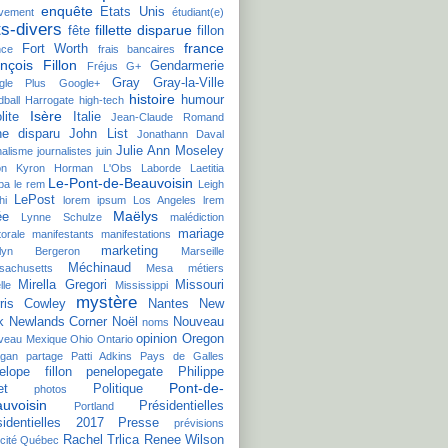
enquête
Etats Unis
èvement
étudiant(e)
ts-divers
fillette disparue
fête
fillon
france
Fort Worth
nce
frais bancaires
nçois Fillon
Gendarmerie
Fréjus
G+
Gray
Gray-la-Ville
gle Plus
Google+
histoire
humour
ball
Harrogate
high-tech
Isère
lite
Italie
Jean-Claude Romand
ne disparu
John List
Jonathann Daval
Julie Ann Moseley
nalisme
journalistes
juin
on
Kyron Horman
L'Obs
Laborde
Laetitia
Le-Pont-de-Beauvoisin
ba
le rem
Leigh
LePost
hi
lorem ipsum
Los Angeles
lrem
Maëlys
ée
Lynne Schulze
malédiction
mariage
torale
manifestants
manifestations
marketing
ilyn Bergeron
Marseille
Méchinaud
sachusetts
Mesa
métiers
Mirella Gregori
Missouri
lle
Mississippi
mystère
ris Cowley
Nantes
New
k
Newlands Corner
Noël
Nouveau
noms
opinion
Oregon
veau Mexique
Ohio
Ontario
agan
partage
Patti Adkins
Pays de Galles
elope fillon
penelopegate
Philippe
Pont-de-
et
Politique
photos
uvoisin
Présidentielles
Portland
sidentielles 2017
Presse
prévisions
Rachel Trlica
Renee Wilson
cité
Québec