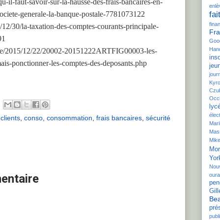
u-il-faut-savoir-sur-la-hausse-des-frais-bancaires-en-
enl
ociete-generale-la-banque-postale-7781073122
fai
fina
5/12/30/la-taxation-des-comptes-courants-principale-
Fra
91
Goo
Hand
cture/2015/12/22/20002-20151222ARTFIG00003-les-
inso
mais-ponctionner-les-comptes-des-deposants.php
jeu
jour
Kyr
Czu
Occ
lyc
élec
,
clients
,
conso
,
consommation
,
frais bancaires
,
sécurité
Mar
Mas
Mike
Mor
Yor
Nou
entaire
our
pen
Gill
Bea
pré
publi