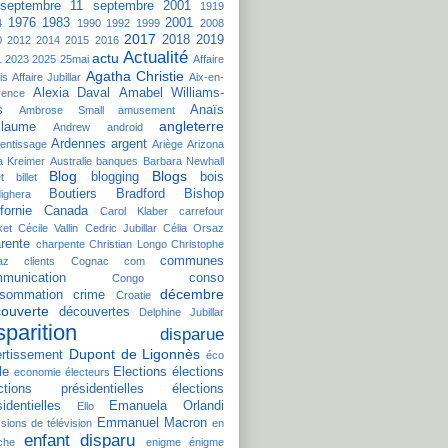
septembre
11 septembre 2001
1919
1976
1983
2001
4
1990
1992
1999
2008
2017
2018
2019
0
2012
2014
2015
2016
Actualité
actu
1
2023
2025
25mai
Affaire
Agatha Christie
is
Affaire Jubillar
Aix-en-
Alexia Daval
Amabel Williams-
vence
s
Anaïs
Ambrose Small
amusement
angleterre
llaume
Andrew
android
Ardennes
argent
entissage
Ariège
Arizona
a Kreimer
Australie
banques
Barbara Newhall
Blog
Blogs
blogging
bois
t
billet
Boutiers
Bradford Bishop
ighera
fornie
Canada
Carol Klaber
carrefour
ket
Cécile Vallin
Cedric Jubillar
Célia Orsaz
rente
charpente
Christian Longo
Christophe
communes
az
clients
Cognac
com
munication
conso
Congo
décembre
sommation
crime
Croatie
ouverte
découvertes
Delphine Jubillar
sparition
disparue
Dupont de Ligonnès
ertissement
éco
le
Elections
élections
economie
électeurs
ctions présidentielles
élections
sidentielles
Emanuela Orlandi
Ello
Emmanuel Macron
sions de télévision
en
enfant disparu
che
enigme
énigme