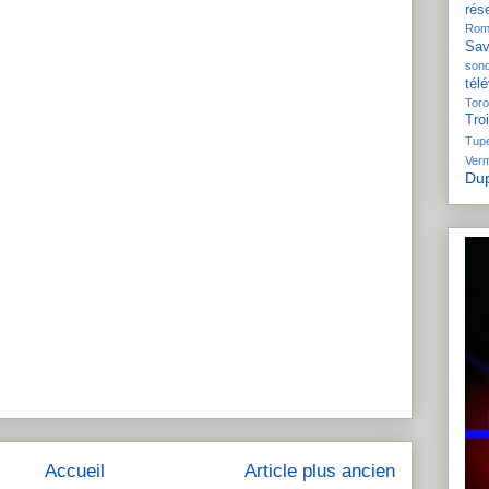
rés
Rom
Sav
son
télé
Toro
Tro
Tupe
Ver
Dup
Accueil
Article plus ancien