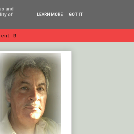
ss and
ity of
LEARN MORE
GOT IT
rent B