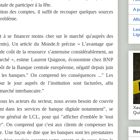
ale de participer à la fête.
A p
estion des comptes, il suffit de recouper quelques sources
problème.
Aff
Les
Lig
t à se financer moins cher sur le marché qu'auprès des
ients). Un article du Monde.fr précise « L’avantage que
de coût de la ressource s’amenuise considérablement, au
marché », estime Laurent Quignon, économiste chez BNP
épôt de la Banque centrale européenne, négatif depuis juin
les banques." On comprend les conséquences ..." Les
ur le jour auprès de l’institution sont facturées, afin
 marché interbancaire."
us les acteurs du secteur, nous avons besoin de couvrir
Xav
ent dans les services de banque digitale notamment", se
Qui
teur général de LCL, pour qui "afficher d'emblée le 'tout
vice". On comprend que c'est aux clients de compenser les
Re
se. Une façon de dire que les banques sont les prestataires