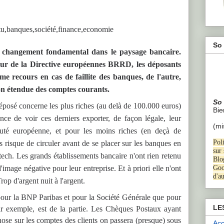
So 
 changement fondamental dans le paysage bancaire.
ueur de la Directive européennes BRRD, les déposants
ème recours en cas de faillite des banques, de l'autre,
ion étendue des comptes courants.
So
 déposé concerne les plus riches (au delà de 100.000 euros)
B
i
ce de voir ces derniers exporter, de façon légale, leur
(mi
té européenne, et pour les moins riches (en deçà de
Poli
 risque de circuler avant de se placer sur les banques en
sur
intech. Les grands établissements bancaire n'ont rien retenu
Blo
image négative pour leur entreprise. Et à priori elle n'ont
Goo
d'a
rop d'argent nuit à l'argent.
pour la BNP Paribas et pour la Société Générale que pour
LE
ar exemple, est de la partie. Les Chèques Postaux ayant
hose sur les comptes des clients on passera (presque) sous
Acc