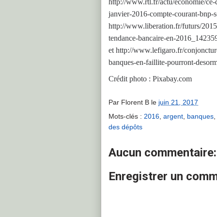
http://www.rtl.fr/actu/economie/ce-q
janvier-2016-compte-courant-bnp-s
http://www.liberation.fr/futurs/201
tendance-bancaire-en-2016_14235
et http://www.lefigaro.fr/conjon
banques-en-faillite-pourront-desor
Crédit photo : Pixabay.com
Par
Florent B
le
juin 21, 2017
Mots-clés :
2016
,
argent
,
banques
des dépôts
Aucun commentaire:
Enregistrer un comm