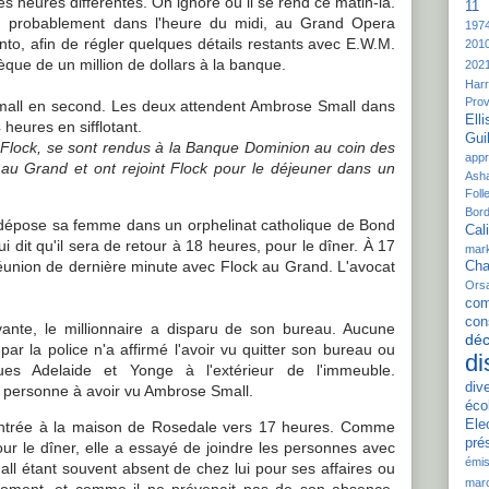
s heures différentes. On ignore où il se rend ce matin-là.
11 
, probablement dans l'heure du midi, au Grand Opera
197
nto, afin de régler quelques détails restants avec E.W.M.
201
hèque de un million de dollars à la banque.
202
Harr
Pro
Small en second. Les deux attendent Ambrose Small dans
Elli
4 heures en sifflotant.
Gui
 Flock, se sont rendus à la Banque Dominion au coin des
appr
au Grand et ont rejoint Flock pour le déjeuner dans un
Ash
Folle
Bord
 dépose sa femme dans un orphelinat catholique de Bond
Cali
 lui dit qu'il sera de retour à 18 heures, pour le dîner. À 17
mar
éunion de dernière minute avec Flock au Grand. L'avocat
Cha
Ors
com
con
ivante, le millionnaire a disparu de son bureau. Aucune
déc
ar la police n'a affirmé l'avoir vu quitter son bureau ou
di
es Adelaide et Yonge à l'extérieur de l'immeuble.
div
re personne à avoir vu Ambrose Small.
éco
Ele
entrée à la maison de Rosedale vers 17 heures. Comme
pré
ur le dîner, elle a essayé de joindre les personnes avec
émis
Small étant souvent absent de chez lui pour ses affaires ou
mar