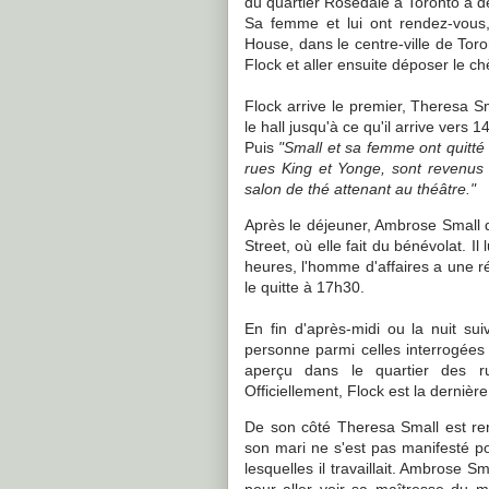
du quartier Rosedale à Toronto à de
Sa femme et lui ont rendez-vous
House, dans le centre-ville de Toro
Flock et aller ensuite déposer le c
Flock arrive le premier, Theresa 
le hall jusqu'à ce qu'il arrive vers 1
Puis
"Small et sa femme ont quitté
rues King et Yonge, sont revenus 
salon de thé attenant au théâtre."
Après le déjeuner, Ambrose Small
Street, où elle fait du bénévolat. Il
heures, l'homme d'affaires a une r
le quitte à 17h30.
En fin d'après-midi ou la nuit su
personne parmi celles interrogées p
aperçu dans le quartier des ru
Officiellement, Flock est la derniè
De son côté Theresa Small est r
son mari ne s'est pas manifesté po
lesquelles il travaillait. Ambrose 