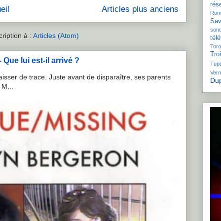
rés
eil
Articles plus anciens
Rom
Sav
son
cription à :
Articles (Atom)
télé
Toro
Tro
Que lui est-il arrivé ?
Tupe
Ver
isser de trace. Juste avant de disparaître, ses parents
Dup
 M...