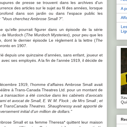
upures de presse se trouvent dans les archives d'un
urrence des articles sur le sujet au fil des années, lorsque
A p
 profond dans son jardin ou dans l'espace public les
Aff
r
"Vous cherchez Ambrose Small ?"
.
Les
se qu'elle pourrait figurer dans un épisode de la série
Lig
s de Murdoch (
The Murdoch Mysteries
), pour peu que les
, dont le dernier épisode Le règlement à la lettre (
The
oronto en 1907.
ié depuis une quinzaine d'années, sans enfant, joueur et
e avec ses employés. A la fin de l'année 1919, il décide de
r décembre 1919, l'homme d'affaires Ambrose Small avait
Théâtre à Trans-Canada Theatres Ltd. pour un montant de
La transaction a été conclue dans les cabinets d'avocats
Xav
ami et avocat de Small, E. W. M. Flock ; de Mrs Small ; et
Qui
nt TransCanada Theatres. Shaughnessy avait apporté de
ersement initial d'un million de dollars."
Re
brose Small et sa femme Theresa* quittent leur maison