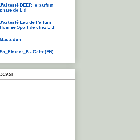
J'ai testé DEEP, le parfum
phare de Lidl
J'ai testé Eau de Parfum
Homme Sport de chez Lidl
Mastodon
So_Florent_B - Gettr (EN)
DCAST