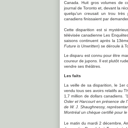
Canada. Huit gros volumes de co
journal de Toronto et, devant la réc
quelqu'un creusait un trou très
canadiens finissaient par demande
Cette disparition est si mystérieu
télévisée canadienne Les Enquête
saisons continuent après la 13ème
Future is Unwritten
) se déroule à T
Le disparu est connu pour être mar
coureur de jupons. Il est plutôt rud
vendre ses théâtres.
Les faits
La veille de sa disparition, le 1e
vendu tous ses avoirs relatifs au 
1,7 million de dollars canadiens.
"
Osler et Harcourt en présence de l'
de W. J. Shaughnessy, représenta
Montréal un chèque certifié pour le v
Le matin du mardi 2 décembre, Am