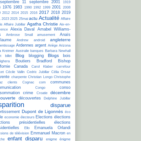
septembre
11 septembre 2001
1919
1976
1983
2001
4
1990
1992
1999
2008
2017
2018
2019
0
2012
2014
2015
2016
Actualité
actu
1
2023
2025
25mai
Affaire
Agatha Christie
is
Affaire Jubillar
Aix-en-
Alexia Daval
Amabel Williams-
vence
s
Anaïs
Ambrose Small
amusement
angleterre
llaume
Andrew
android
Ardennes
argent
entissage
Ariège
Arizona
a Kreimer
Australie
banques
Barbara Newhall
Blog
Blogs
blogging
bois
t
billet
Boutiers
Bradford Bishop
ighera
fornie
Canada
Carol Klaber
carrefour
ket
Cécile Vallin
Cedric Jubillar
Célia Orsaz
rente
charpente
Christian Longo
Christophe
communes
az
clients
Cognac
com
munication
conso
Congo
décembre
sommation
crime
Croatie
ouverte
découvertes
Delphine Jubillar
sparition
disparue
Dupont de Ligonnès
ertissement
éco
le
Elections
élections
economie
électeurs
ctions présidentielles
élections
sidentielles
Emanuela Orlandi
Ello
Emmanuel Macron
sions de télévision
en
enfant disparu
che
enigme
énigme