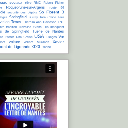
eaux sociaux
rêve
RMC
Robert Fisher
Roquebrune-sur-Argens
e
route 66
So Florent B
oie
sécurité des dépôts
Springfield
dages
Surrey
Tara Calico
Tarn
vision
Texas
Theresa Ann Davidson
TNT
nto
tradition
Trevaline Evans
Trio manquant
is de Springfield
Tuerie de Nantes
USA
Var
lo
Twitter
Una Crowe
usages
Xavier
voiture
mont
William Murdoch
ont de Ligonnès
XDDL
Yonne