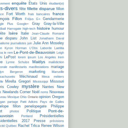
enquête
Etats Unis
èvement
étudiant(e)
ts-divers
fillette disparue
fête
fillon
france
Fort Worth
nce
frais bancaires
nçois Fillon
Gendarmerie
Fréjus
G+
Gray
Gray-la-Ville
gle Plus
Google+
histoire
humour
ball
Harrogate
high-tech
Isère
lite
Italie
Jean-Claude Romand
ne disparu
John List
Jonathann Daval
Julie Ann Moseley
nalisme
journalistes
juin
on
Kyron Horman
L'Obs
Laborde
Laetitia
Le-Pont-de-Beauvoisin
ba
le rem
Leigh
LePost
hi
lorem ipsum
Los Angeles
lrem
Maëlys
ée
Lynne Schulze
malédiction
mariage
torale
manifestants
manifestations
marketing
ilyn Bergeron
Marseille
Méchinaud
sachusetts
Mesa
métiers
Mirella Gregori
Missouri
lle
Mississippi
mystère
ris Cowley
Nantes
New
k
Newlands Corner
Noël
Nouveau
noms
opinion
Oregon
veau Mexique
Ohio
Ontario
agan
partage
Patti Adkins
Pays de Galles
elope fillon
penelopegate
Philippe
Pont-de-
et
Politique
photos
uvoisin
Présidentielles
Portland
sidentielles 2017
Presse
prévisions
Rachel Trlica
Renee Wilson
cité
Québec