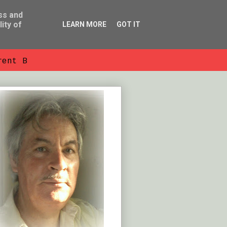
ss and
ity of
LEARN MORE
GOT IT
rent B