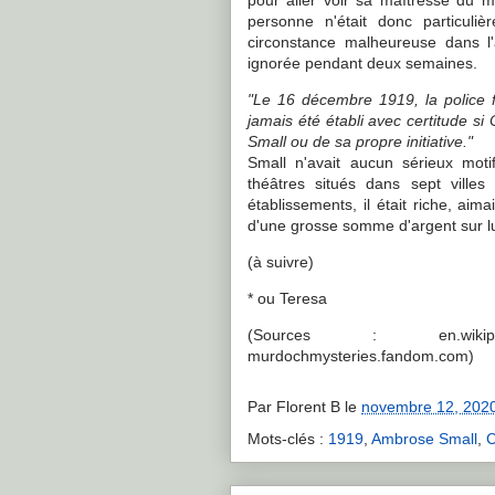
pour aller voir sa maîtresse du 
personne n'était donc particuliè
circonstance malheureuse dans l'af
ignorée pendant deux semaines.
"Le 16 décembre 1919, la police f
jamais été établi avec certitude s
Small ou de sa propre initiative."
Small n'avait aucun sérieux moti
théâtres situés dans sept villes
établissements, il était riche, ai
d'une grosse somme d'argent sur lu
(à suivre)
* ou Teresa
(Sources : en.wikipedia
murdochmysteries.fandom.com)
Par
Florent B
le
novembre 12, 202
Mots-clés :
1919
,
Ambrose Small
,