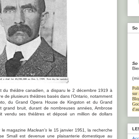
So 
So
B
i
(mi
Poli
 du théâtre canadien, a disparu le 2 décembre 1919 à
sur
taire de plusieurs théâtres basés dans l'Ontario, notamment
Blo
to, du Grand Opera House de Kingston et du Grand
Goo
ait grand bruit, durant de nombreuses années, Ambrose
d'a
ait vendu ses théâtres et déposé un million de dollars
LE
par le magazine
Maclean's
le 15 janvier 1951, la recherche
se Small est devenue une plaisanterie domestique au
Acc