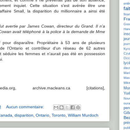
moment, et comme il ne prévenait pas de son absence,
enl
rement inquiet. Cette situation s'est avérée être une
fai
faire Small, la disparition du millionnaire a ainsi été
fina
Fra
Goo
ut avertie par James Cowan, directeur du Grand. Il n'a
Hand
i Cowan avait téléphoné à la police à la demande de Mme
inso
jeu
f pour disparaître. Propriétaire à 53 ans de plusieurs
jour
 de l'Ontario et contrôleur d'un réseau de 62 autres
Kyr
mait séduire les femmes et n'aurait pas été en possession
Czu
Occ
i.
lyc
élec
Mar
Mas
Mike
.org, archive.macleans.ca [citations],
Mor
Yor
Nou
our
0
Aucun commentaire:
pen
Gill
Canada
,
disparition
,
Ontario
,
Toronto
,
William Murdoch
Bea
pré
publi