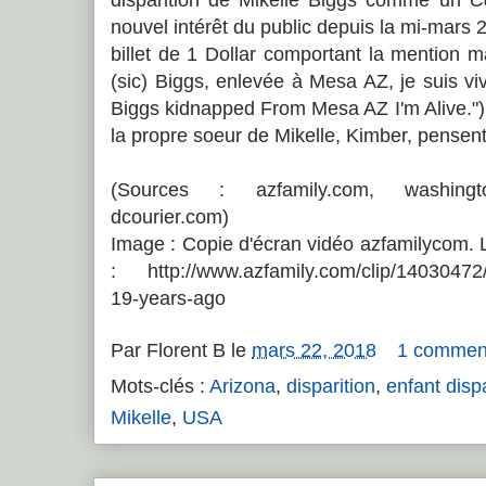
nouvel intérêt du public depuis la mi-mars 
billet de 1 Dollar comportant la mention 
(sic) Biggs, enlevée à Mesa AZ, je suis vi
Biggs kidnapped From Mesa AZ I'm Alive.")
la propre soeur de Mikelle, Kimber, pensent q
(Sources : azfamily.com, washingto
dcourier.com)
Image : Copie d'écran vidéo azfamilycom. L
: http://www.azfamily.com/clip/14030472/
19-years-ago
Par
Florent B
le
mars 22, 2018
1 commen
Mots-clés :
Arizona
,
disparition
,
enfant disp
Mikelle
,
USA