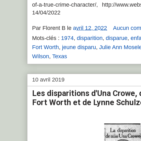
of-a-true-crime-character/, http://www.w
14/04/2022
Par
Florent B
le
avril 12, 2022
Aucun com
Mots-clés :
1974
,
disparition
,
disparue
,
enfa
Fort Worth
,
jeune disparu
,
Julie Ann Mosel
Wilson
,
Texas
10 avril 2019
Les disparitions d'Una Crowe,
Fort Worth et de Lynne Schulz