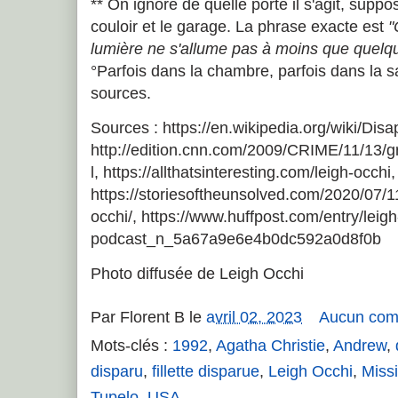
** On ignore de quelle porte il s'agit, suppo
couloir et le garage. La phrase exacte est
"
lumière ne s'allume pas à moins que quelqu
°Parfois dans la chambre, parfois dans la sa
sources.
Sources : https://en.wikipedia.org/wiki/Di
http://edition.cnn.com/2009/CRIME/11/13/g
l, https://allthatsinteresting.com/leigh-occhi,
https://storiesoftheunsolved.com/2020/07/1
occhi/, https://www.huffpost.com/entry/leig
podcast_n_5a67a9e6e4b0dc592a0d8f0b
Photo diffusée de Leigh Occhi
Par
Florent B
le
avril 02, 2023
Aucun com
Mots-clés :
1992
,
Agatha Christie
,
Andrew
,
disparu
,
fillette disparue
,
Leigh Occhi
,
Missi
Tupelo
,
USA