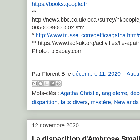
https://books.google.fr
**
http://news.bbc.co.uk/local/surrey/hi/peop
005000/9005502.stm
°
http://www.trussel.com/detfic/agatha.htm
°° https://www.iacf-uk.org/activities/lie-agath
Photo : pixabay.com
Par
Florent B
le
décembre 11, 2020
Aucu
Mots-clés :
Agatha Christie
,
angleterre
,
déc
disparition
,
faits-divers
,
mystère
,
Newlands
12 novembre 2020
La disparition d'Ambrose Small