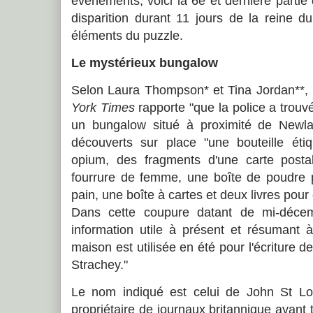
événements, voici la 6e et dernière partie 
disparition durant 11 jours de la reine d
éléments du puzzle.
Le mystérieux bungalow
Selon Laura Thompson* et Tina Jordan**,
York Times
rapporte "que la police a trouv
un bungalow situé à proximité de Newland
découverts sur place "une bouteille ét
opium, des fragments d'une carte post
fourrure de femme, une boîte de poudre 
pain, une boîte à cartes et deux livres pour 
Dans cette coupure datant de mi-décem
information utile à présent et résum
ant à
maison est utilisée en été pour l'écriture d
Strachey."
Le nom indiqué est celui de John St Loe
propriétaire de journaux britannique ayant 