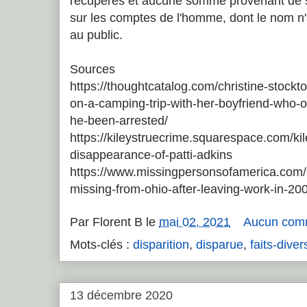
récupérés et aucune somme provenant de s
sur les comptes de l'homme, dont le nom n'a
au public.
Sources
https://thoughtcatalog.com/christine-stock
on-a-camping-trip-with-her-boyfriend-who
he-been-arrested/
https://kileystruecrime.squarespace.com/kil
disappearance-of-patti-adkins
https://www.missingpersonsofamerica.com/2
missing-from-ohio-after-leaving-work-in-20
Par
Florent B
le
mai 02, 2021
Aucun com
Mots-clés :
disparition
,
disparue
,
faits-diver
13 décembre 2020