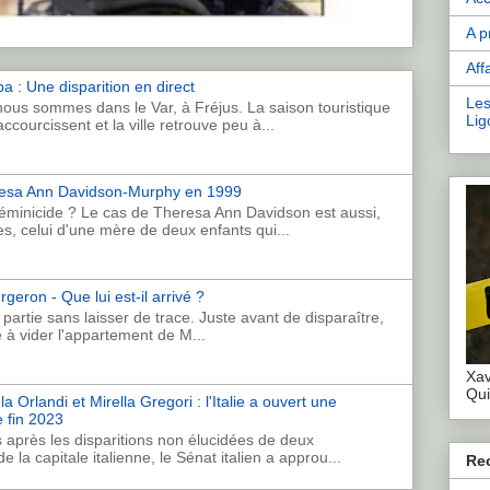
A p
Aff
a : Une disparition en direct
Les
ous sommes dans le Var, à Fréjus. La saison touristique
Lig
accourcissent et la ville retrouve peu à...
eresa Ann Davidson-Murphy en 1999
féminicide ? Le cas de Theresa Ann Davidson est aussi,
s, celui d'une mère de deux enfants qui...
geron - Que lui est-il arrivé ?
artie sans laisser de trace. Juste avant de disparaître,
e à vider l'appartement de M...
Xav
Qui
 Orlandi et Mirella Gregori : l'Italie a ouvert une
 fin 2023
 après les disparitions non élucidées de deux
 la capitale italienne, le Sénat italien a approu...
Re