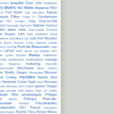
enquête
Etats Unis
èvement
étudiant(e)
ts-divers
fillette disparue
fête
fillon
france
Fort Worth
nce
frais bancaires
nçois Fillon
Gendarmerie
Fréjus
G+
Gray
Gray-la-Ville
gle Plus
Google+
histoire
humour
ball
Harrogate
high-tech
Isère
lite
Italie
Jean-Claude Romand
ne disparu
John List
Jonathann Daval
Julie Ann Moseley
nalisme
journalistes
juin
on
Kyron Horman
L'Obs
Laborde
Laetitia
Le-Pont-de-Beauvoisin
ba
le rem
Leigh
LePost
hi
lorem ipsum
Los Angeles
lrem
Maëlys
ée
Lynne Schulze
malédiction
mariage
torale
manifestants
manifestations
marketing
ilyn Bergeron
Marseille
Méchinaud
sachusetts
Mesa
métiers
Mirella Gregori
Missouri
lle
Mississippi
mystère
ris Cowley
Nantes
New
k
Newlands Corner
Noël
Nouveau
noms
opinion
Oregon
veau Mexique
Ohio
Ontario
agan
partage
Patti Adkins
Pays de Galles
elope fillon
penelopegate
Philippe
Pont-de-
et
Politique
photos
uvoisin
Présidentielles
Portland
sidentielles 2017
Presse
prévisions
Rachel Trlica
Renee Wilson
cité
Québec