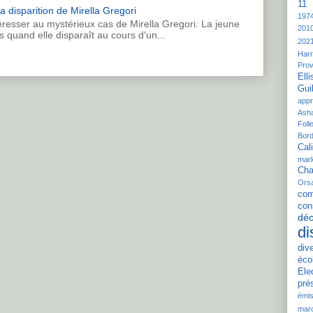
11 
a disparition de Mirella Gregori
197
resser au mystérieux cas de Mirella Gregori. La jeune
201
s quand elle disparaît au cours d'un...
202
Harr
Pro
Elli
Gui
appr
Ash
Folle
Bord
Cali
mar
Cha
Ors
com
con
déc
di
div
éco
Ele
pré
émis
mar