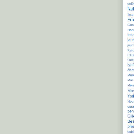
enl
fai
fina
Fra
Goo
Hand
inso
jeu
jour
Kyr
Czu
Occ
lyc
élec
Mar
Mas
Mike
Mor
Yor
Nou
our
pen
Gill
Bea
pré
publi