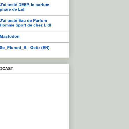
J'ai testé DEEP, le parfum
phare de Lidl
J'ai testé Eau de Parfum
Homme Sport de chez Lidl
Mastodon
So_Florent_B - Gettr (EN)
DCAST