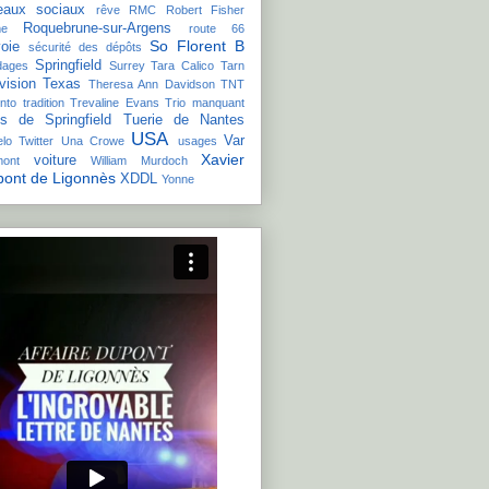
eaux sociaux
rêve
RMC
Robert Fisher
Roquebrune-sur-Argens
e
route 66
So Florent B
oie
sécurité des dépôts
Springfield
dages
Surrey
Tara Calico
Tarn
vision
Texas
Theresa Ann Davidson
TNT
nto
tradition
Trevaline Evans
Trio manquant
is de Springfield
Tuerie de Nantes
USA
Var
lo
Twitter
Una Crowe
usages
Xavier
voiture
mont
William Murdoch
ont de Ligonnès
XDDL
Yonne