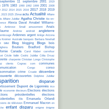
septembre
11 septembre 2001
1919
1976
1983
2001
4
1990
1992
1999
2008
2017
2018
2019
0
2012
2014
2015
2016
Actualité
actu
1
2023
2025
25mai
Affaire
Agatha Christie
is
Affaire Jubillar
Aix-en-
Alexia Daval
Amabel Williams-
vence
s
Anaïs
Ambrose Small
amusement
angleterre
llaume
Andrew
android
Ardennes
argent
entissage
Ariège
Arizona
a Kreimer
Australie
banques
Barbara Newhall
Blog
Blogs
blogging
bois
t
billet
Boutiers
Bradford Bishop
ighera
fornie
Canada
Carol Klaber
carrefour
ket
Cécile Vallin
Cedric Jubillar
Célia Orsaz
rente
charpente
Christian Longo
Christophe
communes
az
clients
Cognac
com
munication
conso
Congo
décembre
sommation
crime
Croatie
ouverte
découvertes
Delphine Jubillar
sparition
disparue
Dupont de Ligonnès
ertissement
éco
le
Elections
élections
economie
électeurs
ctions présidentielles
élections
sidentielles
Emanuela Orlandi
Ello
Emmanuel Macron
sions de télévision
en
enfant disparu
che
enigme
énigme