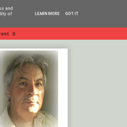
ss and
ity of
LEARN MORE
GOT IT
rent B