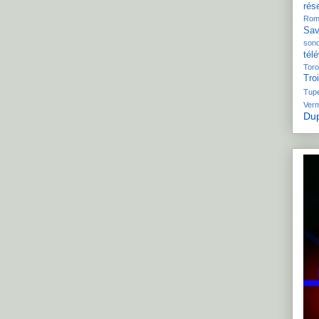
rés
Rom
Sav
son
télé
Toro
Tro
Tupe
Ver
Dup