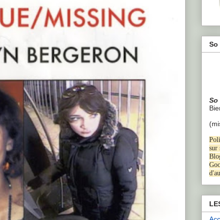
So 
So
B
i
(mi
Poli
sur
Blo
Goo
d'a
LE
Acc