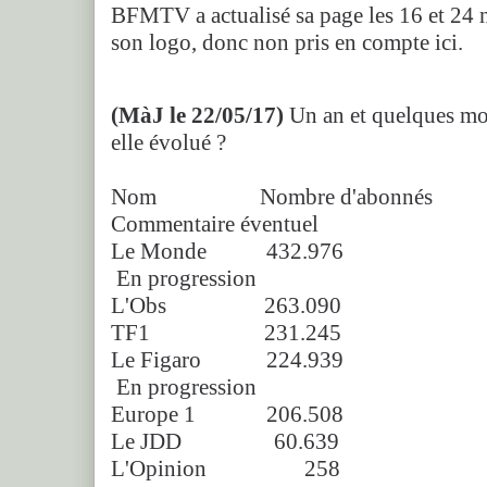
BFMTV a actualisé sa page les 16 et 24
son logo, donc non pris en compte ici.
(MàJ le 22/05/17)
Un an et quelques mois
elle évolué ?
Nom Nombre d'abonnés Derni
Commentaire éventuel
Le Monde 432.976
En progression
L'Obs 263.090 2 se
TF1 231.245 13 se
Le Figaro 224.939
En progression
Europe 1 206.508 7 se
Le JDD 60.639 1 h
L'Opinion 258 3 j